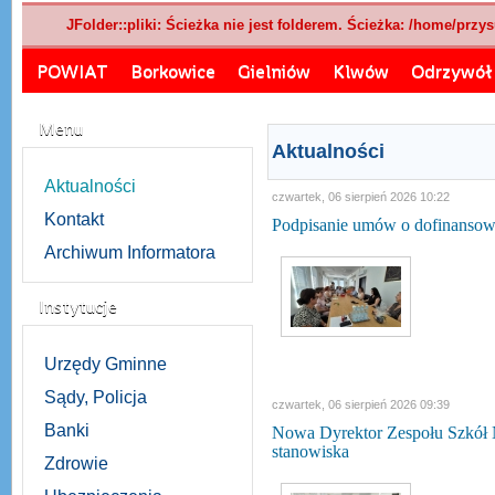
JFolder::pliki: Ścieżka nie jest folderem. Ścieżka: /home/prz
POWIAT
Borkowice
Gielniów
Klwów
Odrzywół
Menu
Aktualności
Aktualności
czwartek, 06 sierpień 2026 10:22
Kontakt
Podpisanie umów o dofinanso
Archiwum Informatora
Instytucje
Urzędy Gminne
Sądy, Policja
czwartek, 06 sierpień 2026 09:39
Banki
Nowa Dyrektor Zespołu Szkół N
stanowiska
Zdrowie