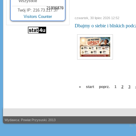
Wszystkie
21331879
21406476
Twój IP: 216.73.217.37
Visitors Counter
czwartek, 30 lipiec 2026 12:52
Dbajmy o siebie i bliskich podc
«
start
poprz.
1
2
3
Wydawca: Powiat Przysuski. 2013
By: