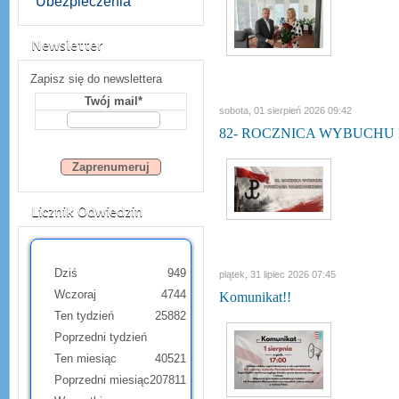
Ubezpieczenia
Newsletter
Zapisz się do newslettera
Twój mail*
sobota, 01 sierpień 2026 09:42
82- ROCZNICA WYBUCHU
Licznik Odwiedzin
Dziś
949
piątek, 31 lipiec 2026 07:45
Wczoraj
4744
Komunikat!!
Ten tydzień
25882
Poprzedni tydzień
Ten miesiąc
40521
Poprzedni miesiąc
207811