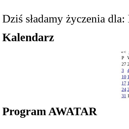
Dziś sładamy życzenia dla:
Kalendarz
«
<
P
27
3
10
17
24
31
Program AWATAR