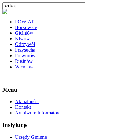
POWIAT
Borkowice
Gielniów
Klwów
Odrzywół
Przysucha
Potworów
Rusinów
Wieniawa
Menu
Aktualności
Kontakt
Archiwum Informatora
Instytucje
Urzędy Gminne