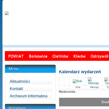
POWIAT
Borkowice
Gielniów
Klwów
Odrzywół
Menu
Kalendarz wydarzeń
Aktualności
Rok
Miesiąc
T
Kontakt
Wydarzenia -
Archiwum Informatora
Środ
Instytucje