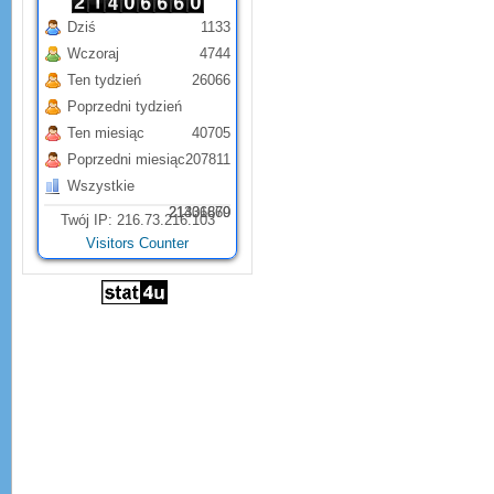
Dziś
1133
Wczoraj
4744
Ten tydzień
26066
Poprzedni tydzień
Ten miesiąc
40705
Poprzedni miesiąc
207811
Wszystkie
21331879
21406660
Twój IP: 216.73.216.103
Visitors Counter