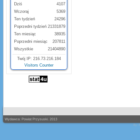
Dziś
4107
Wczoraj
5369
Ten tydzień
24296
Poprzedni tydzień
21331879
Ten miesiąc
38935
Poprzedni miesiąc
207811
Wszystkie
21404890
Twój IP: 216.73.216.184
Visitors Counter
Wydawca: Powiat Przysuski. 2013
By: