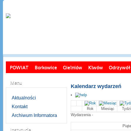
POWIAT
Borkowice
Gielniów
Klwów
Odrzywół
Menu
Kalendarz wydarzeń
Aktualności
Kontakt
Rok
Miesiąc
Tydz
Wydarzenia -
Archiwum Informatora
Piąt
Instytucje