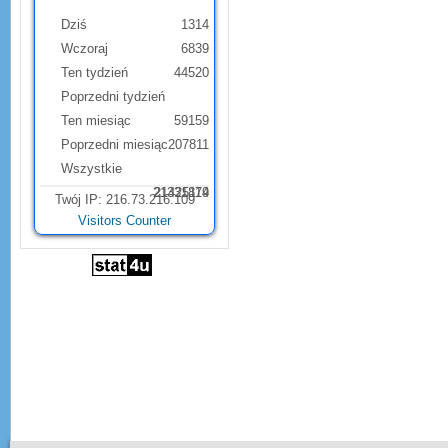
Dziś
1314
Wczoraj
6839
Ten tydzień
44520
Poprzedni tydzień
Ten miesiąc
59159
Poprzedni miesiąc
207811
Wszystkie
21331879
21425114
Twój IP: 216.73.216.109
Visitors Counter