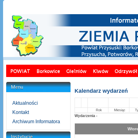
POWIAT
Borkowice
Gielniów
Klwów
Odrzywół
Menu
Kalendarz wydarzeń
Aktualności
Rok
Miesiąc
T
Kontakt
Wydarzenia -
Archiwum Informatora
Wtore
Instytucje