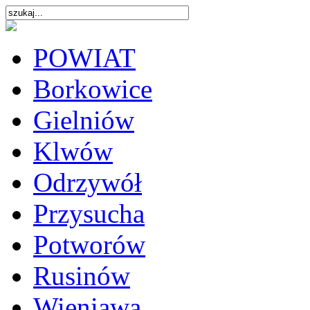
POWIAT
Borkowice
Gielniów
Klwów
Odrzywół
Przysucha
Potworów
Rusinów
Wieniawa