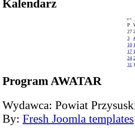
Kalendarz
«
<
P
27
3
10
17
24
31
Program AWATAR
Wydawca: Powiat Przysusk
By:
Fresh Joomla templates