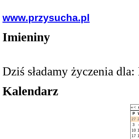
www.przysucha.pl
Imieniny
Dziś sładamy życzenia dla:
Kalendarz
«
<
P
27
3
10
17