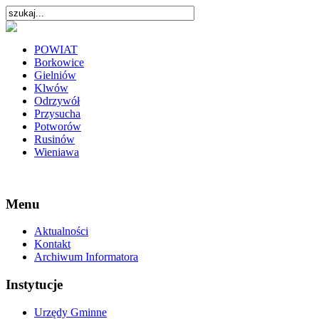
POWIAT
Borkowice
Gielniów
Klwów
Odrzywół
Przysucha
Potworów
Rusinów
Wieniawa
Menu
Aktualności
Kontakt
Archiwum Informatora
Instytucje
Urzędy Gminne