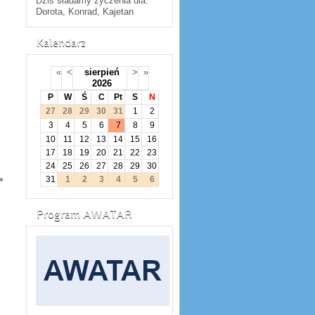
Dziś sładamy życzenia dla:
Dorota, Konrad, Kajetan
Kalendarz
«
<
sierpień
>
»
2026
P
W
Ś
C
Pt
S
N
27
28
29
30
31
1
2
3
4
5
6
7
8
9
10
11
12
13
14
15
16
17
18
19
20
21
22
23
24
25
26
27
28
29
30
»
31
1
2
3
4
5
6
Program AWATAR