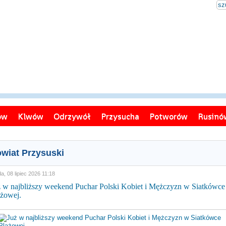
ów
Klwów
Odrzywół
Przysucha
Potworów
Rusinó
wiat Przysuski
a, 08 lipiec 2026 11:18
ż w najbliższy weekend Puchar Polski Kobiet i Mężczyzn w Siatkówce
ażowej.