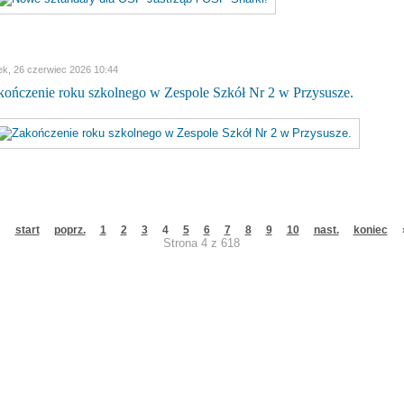
tek, 26 czerwiec 2026 10:44
kończenie roku szkolnego w Zespole Szkół Nr 2 w Przysusze.
«
start
poprz.
1
2
3
4
5
6
7
8
9
10
nast.
koniec
Strona 4 z 618