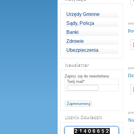
Urzędy Gminne
Sądy, Policja
wtor
Pow
Banki
Zdrowie
Ubezpieczenia
Newsletter
poni
Dz
Zapisz się do newslettera
Twój mail*
pon
Licznik Odwiedzin
No