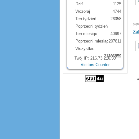
Dziś
1125
Wczoraj
4744
Ten tydzień
26058
pią
Poprzedni tydzień
Za
Ten miesiąc
40697
Poprzedni miesiąc
207811
Wszystkie
21331879
21406652
Twój IP: 216.73.216.50
Visitors Counter