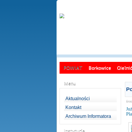
POWIAT
Borkowice
Gielni
Menu
Po
Aktualności
środ
Kontakt
Ju
Pl
Archiwum Informatora
Instytucje