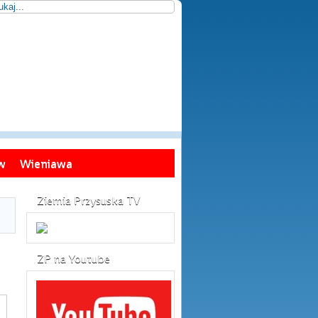
w
Wieniawa
Ziemia Przysuska TV
ZP na Youtube