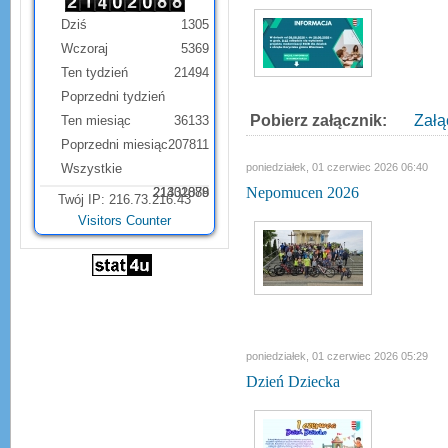
Dziś
1305
Wczoraj
5369
Ten tydzień
21494
Poprzedni tydzień
Pobierz załącznik:
Załą
Ten miesiąc
36133
Poprzedni miesiąc
207811
Wszystkie
poniedziałek, 01 czerwiec 2026 06:40
Nepomucen 2026
21331879
21402088
Twój IP: 216.73.216.43
Visitors Counter
poniedziałek, 01 czerwiec 2026 05:29
Dzień Dziecka