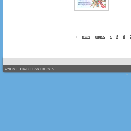
«
start
poprz.
4
5
6
Wydawca: Powiat Przysuski. 2013
By: