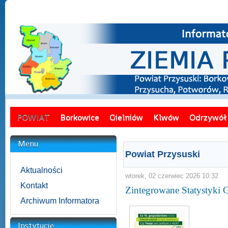
POWIAT
Borkowice
Gielniów
Klwów
Odrzywół
Menu
Powiat Przysuski
Aktualności
wtorek, 02 czerwiec 2026 10:32
Kontakt
Zintegrowane Statystyki
Archiwum Informatora
Instytucje