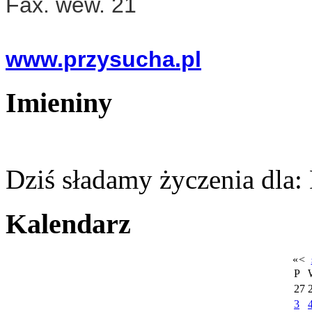
Fax.
wew. 21
www.przysucha.pl
Imieniny
Dziś sładamy życzenia dla:
Kalendarz
«
<
P
27
3