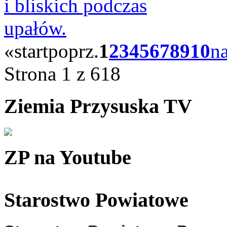
«
start
poprz.
1
2
3
4
5
6
7
8
9
10
na
Strona 1 z 618
Ziemia Przysuska TV
ZP na Youtube
Starostwo Powiatowe