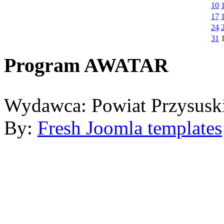
10
17
24
31
Program AWATAR
Wydawca: Powiat Przysusk
By:
Fresh Joomla templates