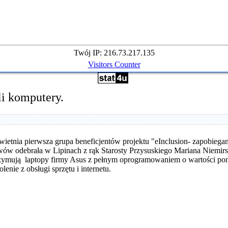
Twój IP: 216.73.217.135
Visitors Counter
i komputery.
wietnia pierwsza grupa beneficjentów projektu "eInclusion- zapobie
ów odebrała w Lipinach z rąk Starosty Przysuskiego Mariana Niemirs
zymują laptopy firmy Asus z pełnym oprogramowaniem o wartości pona
olenie z obsługi sprzętu i internetu.