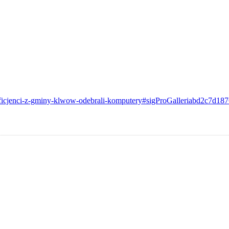
neficjenci-z-gminy-klwow-odebrali-komputery#sigProGalleriabd2c7d18