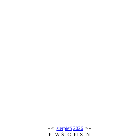
«
<
sierpień
2026
>
»
P
W
Ś
C
Pt
S
N