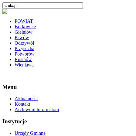
POWIAT
Borkowice
Gielniów
Klwów
Odrzywół
Przysucha
Potworów
Rusinów
Wieniawa
Menu
Aktualności
Kontakt
Archiwum Informatora
Instytucje
Urzędy Gminne