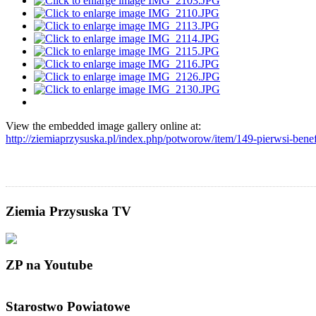
View the embedded image gallery online at:
http://ziemiaprzysuska.pl/index.php/potworow/item/149-pierwsi-be
Ziemia Przysuska TV
ZP na Youtube
Starostwo Powiatowe