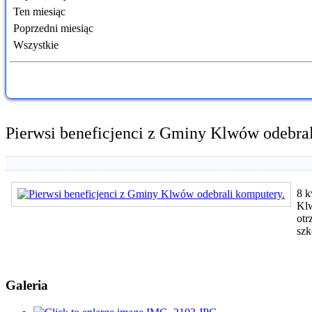
Ten miesiąc
Poprzedni miesiąc
Wszystkie
Pierwsi beneficjenci z Gminy Klwów odebral
8 k
Klw
otr
szk
Galeria