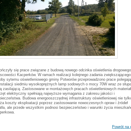
ończyły się prace związane z budową nowego odcinka oświetlenia drogoweg
jscowości Kacperków. W ramach realizacji kolejnego zadania zwiększającego
oby sytemu oświetleniowego gminy Potworów przeprowadzono prace polegaj
instalacji siedmiu wysokoprężnych lamp sodowych o mocy 70W wraz ze słup
nią zasilającą. Zastosowane w montażowych pracach oświetleniowych materiał
rzęt elektryczny spełniają najwyższe wymagania z zakresu jakości i
pieczeństwa. Budowa energooszczędnej infrastruktury oświetleniowej nie tylk
iża koszty eksploatacji poprzez zastosowanie nowoczesnych opraw i źródeł
atła, ale przede wszystkim podnosi bezpieczeństwo i warunki życia mieszka
perkowa.
Powrót na 