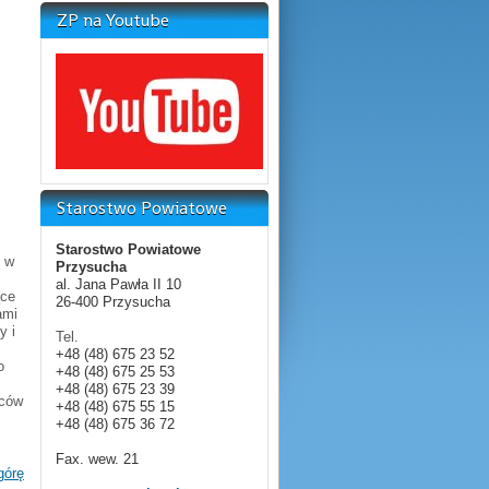
ZP na Youtube
Starostwo Powiatowe
Starostwo Powiatowe
o w
Przysucha
al. Jana Pawła II 10
ące
26-400 Przysucha
ami
y i
Tel.
+48 (48) 675 23 52
o
+48 (48) 675 25 53
+48 (48) 675 23 39
ńców
+48 (48) 675 55 15
+48 (48) 675 36 72
Fax.
wew. 21
górę