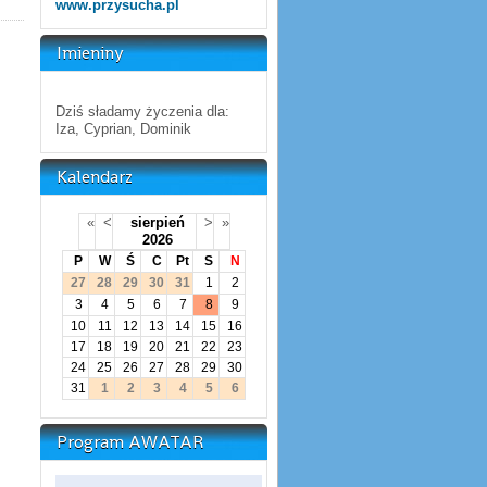
www.przysucha.pl
Imieniny
Dziś sładamy życzenia dla:
Iza, Cyprian, Dominik
Kalendarz
«
<
sierpień
>
»
2026
P
W
Ś
C
Pt
S
N
27
28
29
30
31
1
2
3
4
5
6
7
8
9
10
11
12
13
14
15
16
17
18
19
20
21
22
23
24
25
26
27
28
29
30
31
1
2
3
4
5
6
Program AWATAR