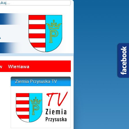
w
Wieniawa
Ziemia Przysuska TV