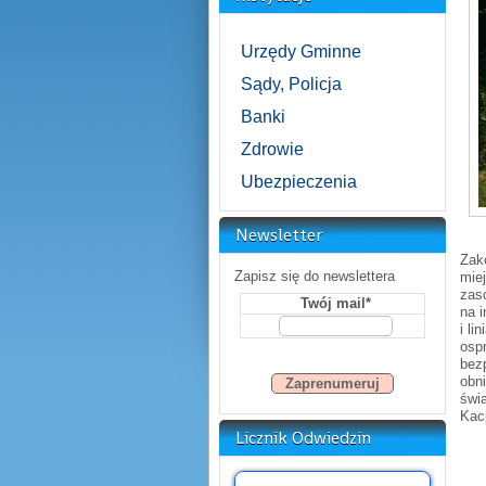
Urzędy Gminne
Sądy, Policja
Banki
Zdrowie
Ubezpieczenia
Newsletter
Zak
Zapisz się do newslettera
mie
zas
Twój mail*
na 
i li
osp
bez
obn
świ
Kac
Licznik Odwiedzin