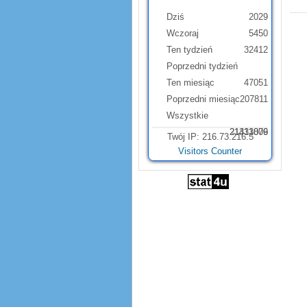
Dziś
2029
Wczoraj
5450
Ten tydzień
32412
Poprzedni tydzień
Ten miesiąc
47051
Poprzedni miesiąc
207811
Wszystkie
21331879
21413006
Twój IP: 216.73.216.5
Visitors Counter