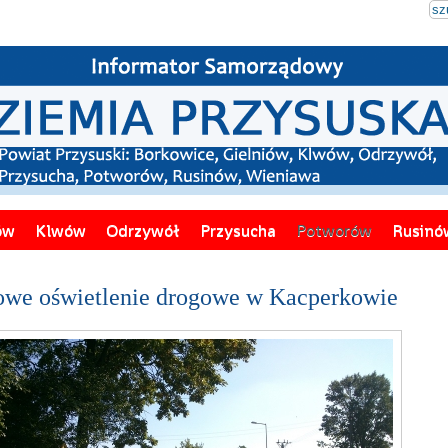
ów
Klwów
Odrzywół
Przysucha
Potworów
Rusinó
we oświetlenie drogowe w Kacperkowie