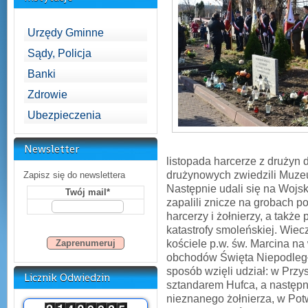
Urzędy Gminne
Sądy, Policja
Banki
Zdrowie
Ubezpieczenia
Newsletter
listopada harcerze z drużyn 
drużynowych zwiedzili Muz
Zapisz się do newslettera
Następnie udali się na Woj
Twój mail*
zapalili znicze na grobach p
harcerzy i żołnierzy, a takż
katastrofy smoleńskiej. Wiec
kościele p.w. św. Marcina na
obchodów Święta Niepodległo
sposób wzięli udział: w Prz
Licznik Odwiedzin
sztandarem Hufca, a następn
nieznanego żołnierza, w Po