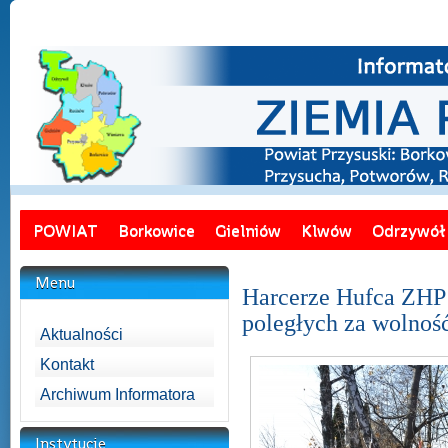
POWIAT
Borkowice
Gielniów
Klwów
Odrzywół
Menu
Harcerze Hufca ZHP 
poległych za wolnoś
Aktualności
Kontakt
Archiwum Informatora
Instytucje