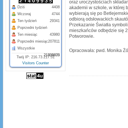
oraz uroczystościach składa
Dziś
4408
akademii w szkole, w której 
wybierają się po Betlejemski
Wczoraj
4744
odbiorą odsłowackich skautó
Ten tydzień
29341
Przekazanie Światła symboliz
Poprzedni tydzień
mieszkańców odbędzie się 21
Ten miesiąc
43980
Potworowie.
Poprzedni miesiąc
207811
Wszystkie
Opracowała: pwd. Monika Żó
21331879
21409935
Twój IP: 216.73.217.51
Visitors Counter