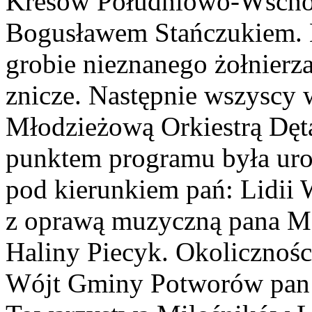
Kresów Południowo-Wschodn
Bogusławem Stańczukiem. N
grobie nieznanego żołnierz
znicze. Następnie wszyscy 
Młodzieżową Orkiestrą Dętą
punktem programu była uro
pod kierunkiem pań: Lidii 
z oprawą muzyczną pana Ma
Haliny Piecyk. Okolicznoś
Wójt Gminy Potworów pan 