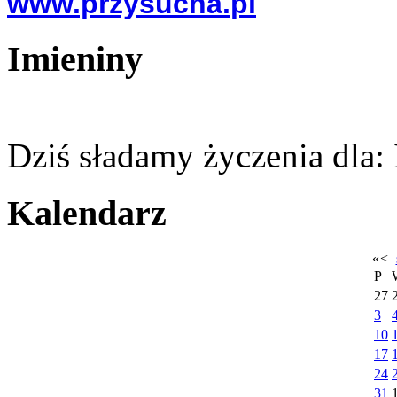
www.przysucha.pl
Imieniny
Dziś sładamy życzenia dla:
Kalendarz
«
<
P
27
3
10
17
24
31