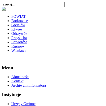
POWIAT
Borkowice
Gielniów
Klwów
Odrzywół
Przysucha
Potworów
Rusinów
Wieniawa
Menu
Aktualności
Kontakt
Archiwum Informatora
Instytucje
Urzędy Gminne