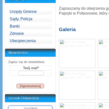
Zapraszamy do obejrzenia gal
Urzędy Gminne
Papryki w Potworowie, który o
Sądy, Policja
Banki
Galeria
Zdrowie
Ubezpieczenia
Newsletter
Zapisz się do newslettera
Twój mail*
Licznik Odwiedzin
2
1
4
1
0
8
2
0