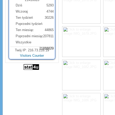
Dziś
5293
Wczoraj
4744
Ten tydzień
30226
Poprzedni tydzień
Ten miesiąc
44865
Poprzedni miesiąc
207811
Wszystkie
21331879
21410820
Twój IP: 216.73.216.19
Visitors Counter