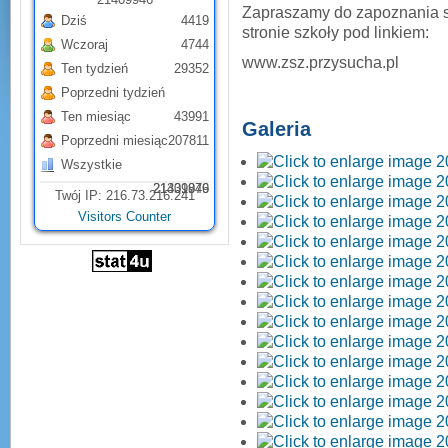
Zapraszamy do zapoznania się
Dziś
4419
stronie szkoły pod linkiem:
Wczoraj
4744
www.zsz.przysucha.pl
Ten tydzień
29352
Poprzedni tydzień
Ten miesiąc
43991
Galeria
Poprzedni miesiąc
207811
Wszystkie
21331879
21409946
Twój IP: 216.73.216.241
Visitors Counter