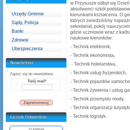
w Przysusze odbył się Dzień 
absolwenci szkół podstawow
Urzędy Gminne
kierunkami kształcenia. O g
których zwiedziliśmy najważ
Sądy, Policja
sekretariat, pokój nauczycie
Banki
gdzie uczniowie wraz z kadr
naukowe kierunków:
Zdrowie
- Technik elektronik,
Ubezpieczenia
- Technik ekonomista,
Newsletter
- Technik hotelarstwa,
- Technik usług fryzjerskich,
Zapisz się do newslettera
Twój mail*
- Technik pojazdów samoch
- Technik żywienia i usług g
- Technik przemysłu mody,
- Technik organizacji turystyki
- Technik logistyk.
Licznik Odwiedzin
2
1
4
0
9
9
4
6