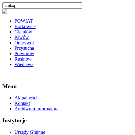
POWIAT
Borkowice
Gielniów
Klwów
Odrzywół
Przysucha
Potworów
Rusinów
Wieniawa
Menu
Aktualności
Kontakt
Archiwum Informatora
Instytucje
Urzędy Gminne