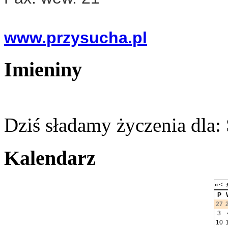
www.przysucha.pl
Imieniny
Dziś sładamy życzenia dla:
Kalendarz
«
<
P
27
3
10