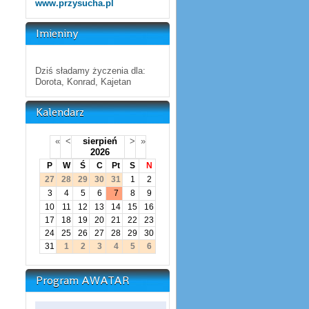
www.przysucha.pl
Imieniny
Dziś sładamy życzenia dla:
Dorota, Konrad, Kajetan
Kalendarz
«
<
sierpień
>
»
2026
P
W
Ś
C
Pt
S
N
27
28
29
30
31
1
2
3
4
5
6
7
8
9
10
11
12
13
14
15
16
17
18
19
20
21
22
23
24
25
26
27
28
29
30
31
1
2
3
4
5
6
Program AWATAR