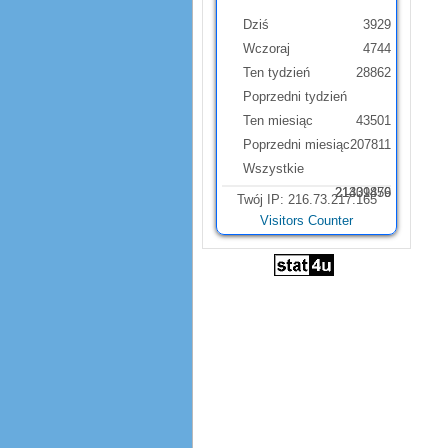
Dziś
3929
Wczoraj
4744
Ten tydzień
28862
Poprzedni tydzień
Ten miesiąc
43501
Poprzedni miesiąc
207811
Wszystkie
21331879
21409456
Twój IP: 216.73.217.165
Visitors Counter