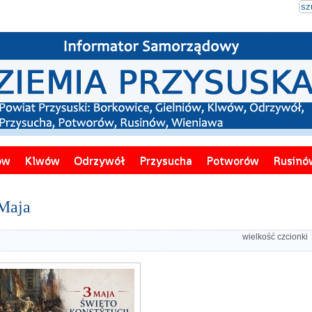
ów
Klwów
Odrzywół
Przysucha
Potworów
Rusinó
Maja
wielkość czcionki