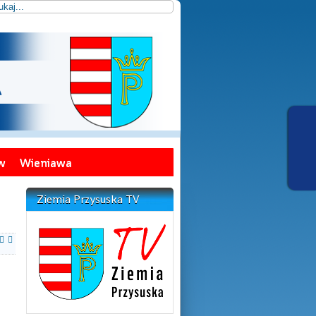
w
Wieniawa
Ziemia Przysuska TV