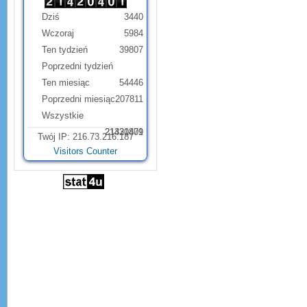
Dziś
3440
Wczoraj
5984
Ten tydzień
39807
Poprzedni tydzień
Ten miesiąc
54446
Poprzedni miesiąc
207811
Wszystkie
21331879
21420401
Twój IP: 216.73.216.187
Visitors Counter