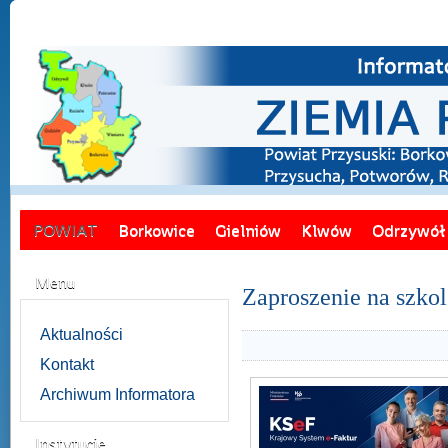
POWIAT
Borkowice
Gielniów
Klwów
Odrzywół
Menu
Zaproszenie na szko
Aktualności
Kontakt
Archiwum Informatora
Instytucje