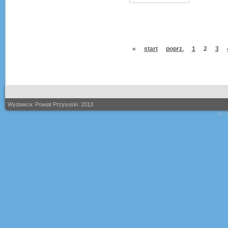
«
start
poprz.
1
2
3
Wydawca: Powiat Przysuski. 2013
By: