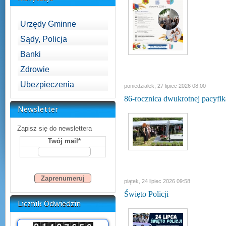
Urzędy Gminne
Sądy, Policja
Banki
Zdrowie
Ubezpieczenia
poniedziałek, 27 lipiec 2026 08:00
86-rocznica dwukrotnej pacyfik
Newsletter
Zapisz się do newslettera
Twój mail*
piątek, 24 lipiec 2026 09:58
Święto Policji
Licznik Odwiedzin