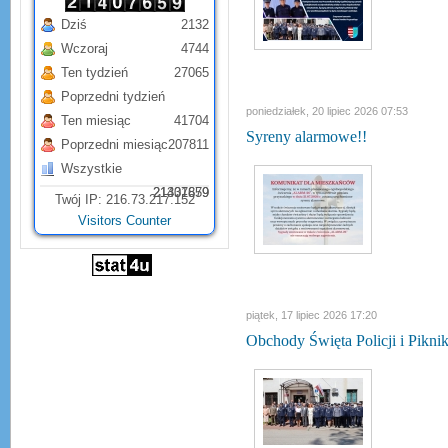
Dziś
2132
Wczoraj
4744
Ten tydzień
27065
Poprzedni tydzień
poniedziałek, 20 lipiec 2026 07:53
Ten miesiąc
41704
Syreny alarmowe!!
Poprzedni miesiąc
207811
Wszystkie
21331879
21407659
Twój IP: 216.73.217.152
Visitors Counter
piątek, 17 lipiec 2026 17:20
Obchody Święta Policji i Pikni