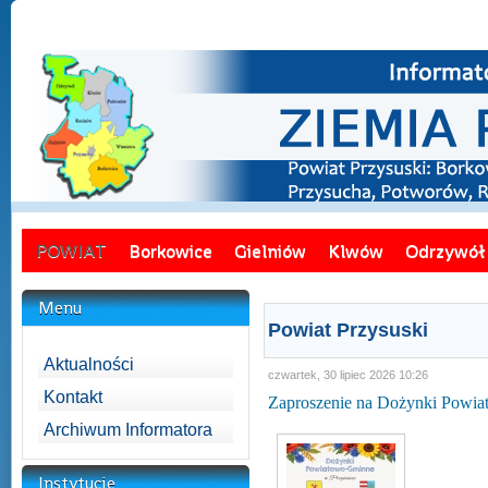
POWIAT
Borkowice
Gielniów
Klwów
Odrzywół
Menu
Powiat Przysuski
Aktualności
czwartek, 30 lipiec 2026 10:26
Kontakt
Zaproszenie na Dożynki Powia
Archiwum Informatora
Instytucje