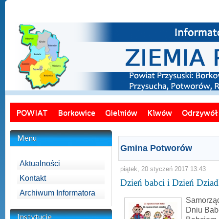
POWIAT
Borkowice
Gielniów
Klwów
Odrzywół
Menu
Gmina Potworów
Aktualności
piątek, 20 styczeń 2017 13:43
Kontakt
Dzień babci i Dzień Dzia
Archiwum Informatora
Samorząd
Dniu Babc
Instytucje