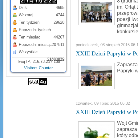
8 grudni
im. Orlą
Dziś
4695
przeprowa
Wczoraj
4744
poezji lw
Ten tydzień
29628
gimnazjal
Poprzedni tydzień
konkursi
Ten miesiąc
44267
Poprzedni miesiąc
207811
poniedziałek, 03 sierpień 2015 06:
Wszystkie
XXIII Dzień Papryki w Po
21331879
21410222
Twój IP: 216.73.217.135
Zaprasza
Visitors Counter
Papryki 
czwartek, 09 lipiec 2015 06:02
XXIII Dzień Papryki w P
Wójt Gmi
zaprasza 
który odb