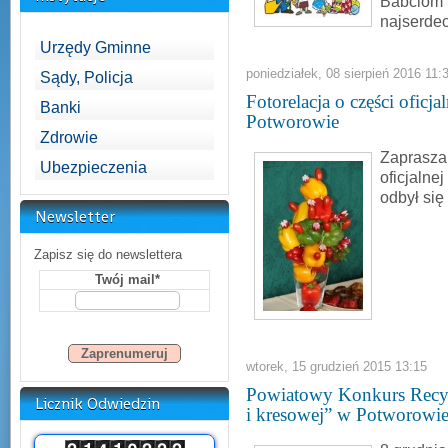
Babciom 
najserdec
Urzędy Gminne
poniedziałek, 08 sierpień 2016 11:
Sądy, Policja
Fotorelacja o części ofic
Banki
Potworowie
Zdrowie
Zapraszam
Ubezpieczenia
oficjalne
odbył się 
Newsletter
Zapisz się do newslettera
Twój mail*
wtorek, 15 grudzień 2015 13:15
Powiatowy Konkurs Recyta
Licznik Odwiedzin
i kresowej” w Potworowi