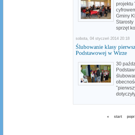
projektu
cyfrowem
Gminy Kl
Starosty
sprzęt k
sobota, 04 styczeń 2014 20:18
Ślubowanie klasy pierwsz
Podstawowej w Wirze
30 paźdz
Podstawo
ślubowan
obecnośc
"pierwsz
dotyczy
«
start
popr