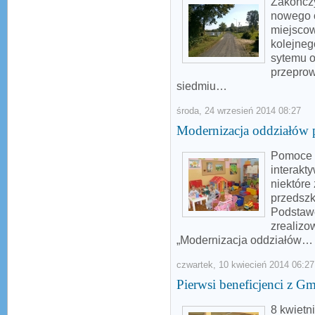
Zakończy
nowego 
miejscow
kolejneg
sytemu 
przeprow
siedmiu…
środa, 24 wrzesień 2014 08:27
Modernizacja oddziałów
Pomoce d
interakt
niektóre
przedszk
Podstaw
zrealizo
„Modernizacja oddziałów…
czwartek, 10 kwiecień 2014 06:27
Pierwsi beneficjenci z 
8 kwietn